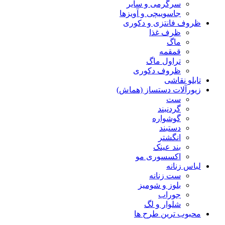
سرگرمی و سایر
جاسوییچی و آویزها
ظروف فانتزی و دکوری
ظرف غذا
ماگ
قمقمه
تراول ماگ
ظروف دکوری
تابلو نقاشی
زیورآلات دستساز (هماش)
ست
گردنبند
گوشواره
دستبند
انگشتر
بند عینک
اکسسوری مو
لباس زنانه
ست زنانه
بلوز و شومیز
جوراب
شلوار و لگ
محبوب ترین طرح ها