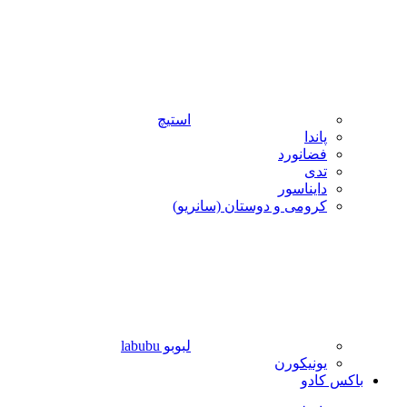
استیچ
پاندا
فضانورد
تدی
دایناسور
کرومی و دوستان (سانریو)
لبوبو labubu
یونیکورن
باکس کادو