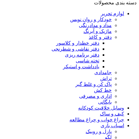
دسته بندی محصولات
لوازم تحریر
خودکار و روان نویس
مداد و مدادرنگی
ماژیک و آبرنگ
دفتر و کاغذ
دفتر خطدار و کلاسور
دفتر نقاشی و شطرنجی
دفتر برنامه ریزی
تخته شاسی
یادداشت و استیکر
جامدادی
تراش
پاک کن و غلط گیر
خط کش
اداری و مصرفی
بایگانی
وسایل خلاقیت کودکانه
کیف و ساک
چراغ خواب و چراغ مطالعه
اسباب بازی
پازل و روبیک
لگو