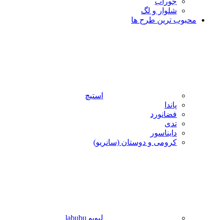
جوراب
شلوار و لگ
محبوب ترین طرح ها
استیچ
پاندا
فضانورد
تدی
دایناسور
کرومی و دوستان (سانریو)
لبوبو labubu