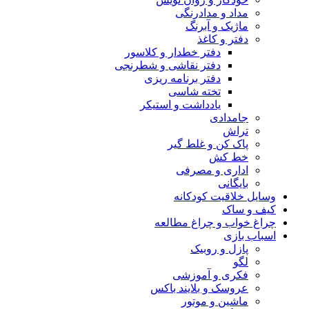
مداد و مدادرنگی
ماژیک و آبرنگ
دفتر و کاغذ
دفتر خطدار و کلاسور
دفتر نقاشی و شطرنجی
دفتر برنامه ریزی
تخته شاسی
یادداشت و استیکر
جامدادی
تراش
پاک کن و غلط گیر
خط کش
اداری و مصرفی
بایگانی
وسایل خلاقیت کودکانه
کیف و ساک
چراغ خواب و چراغ مطالعه
اسباب بازی
پازل و روبیک
لگو
فکری و آموزشی
عروسک و بلایند باکس
ماشین و موتور