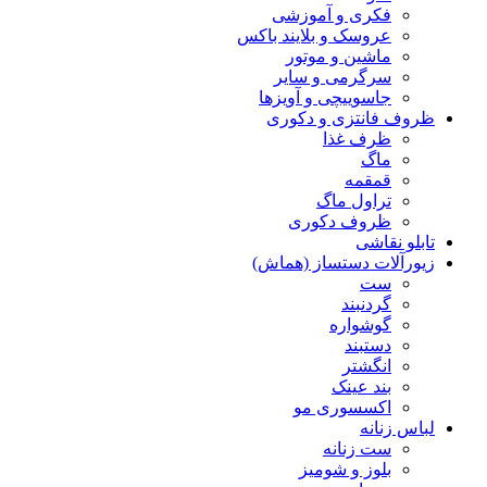
فکری و آموزشی
عروسک و بلایند باکس
ماشین و موتور
سرگرمی و سایر
جاسوییچی و آویزها
ظروف فانتزی و دکوری
ظرف غذا
ماگ
قمقمه
تراول ماگ
ظروف دکوری
تابلو نقاشی
زیورآلات دستساز (هماش)
ست
گردنبند
گوشواره
دستبند
انگشتر
بند عینک
اکسسوری مو
لباس زنانه
ست زنانه
بلوز و شومیز