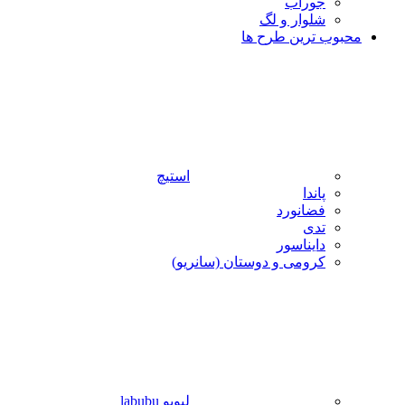
جوراب
شلوار و لگ
محبوب ترین طرح ها
استیچ
پاندا
فضانورد
تدی
دایناسور
کرومی و دوستان (سانریو)
لبوبو labubu