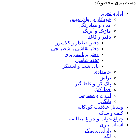
دسته بندی محصولات
لوازم تحریر
خودکار و روان نویس
مداد و مدادرنگی
ماژیک و آبرنگ
دفتر و کاغذ
دفتر خطدار و کلاسور
دفتر نقاشی و شطرنجی
دفتر برنامه ریزی
تخته شاسی
یادداشت و استیکر
جامدادی
تراش
پاک کن و غلط گیر
خط کش
اداری و مصرفی
بایگانی
وسایل خلاقیت کودکانه
کیف و ساک
چراغ خواب و چراغ مطالعه
اسباب بازی
پازل و روبیک
لگو