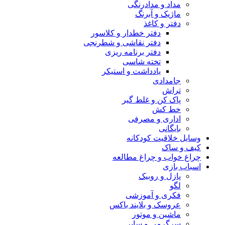
مداد و مدادرنگی
ماژیک و آبرنگ
دفتر و کاغذ
دفتر خطدار و کلاسور
دفتر نقاشی و شطرنجی
دفتر برنامه ریزی
تخته شاسی
یادداشت و استیکر
جامدادی
تراش
پاک کن و غلط گیر
خط کش
اداری و مصرفی
بایگانی
وسایل خلاقیت کودکانه
کیف و ساک
چراغ خواب و چراغ مطالعه
اسباب بازی
پازل و روبیک
لگو
فکری و آموزشی
عروسک و بلایند باکس
ماشین و موتور
سرگرمی و سایر