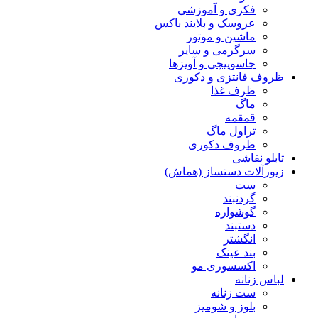
فکری و آموزشی
عروسک و بلایند باکس
ماشین و موتور
سرگرمی و سایر
جاسوییچی و آویزها
ظروف فانتزی و دکوری
ظرف غذا
ماگ
قمقمه
تراول ماگ
ظروف دکوری
تابلو نقاشی
زیورآلات دستساز (هماش)
ست
گردنبند
گوشواره
دستبند
انگشتر
بند عینک
اکسسوری مو
لباس زنانه
ست زنانه
بلوز و شومیز