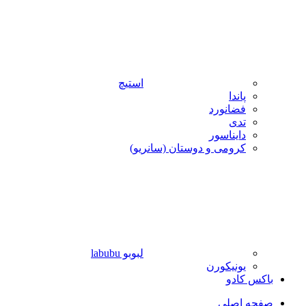
استیچ
پاندا
فضانورد
تدی
دایناسور
کرومی و دوستان (سانریو)
لبوبو labubu
یونیکورن
باکس کادو
صفحه اصلی