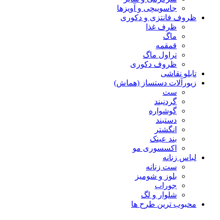
جاسوییچی و آویزها
ظروف فانتزی و دکوری
ظرف غذا
ماگ
قمقمه
تراول ماگ
ظروف دکوری
تابلو نقاشی
زیورآلات دستساز (هماش)
ست
گردنبند
گوشواره
دستبند
انگشتر
بند عینک
اکسسوری مو
لباس زنانه
ست زنانه
بلوز و شومیز
جوراب
شلوار و لگ
محبوب ترین طرح ها