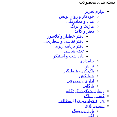
دسته بندی محصولات
لوازم تحریر
خودکار و روان نویس
مداد و مدادرنگی
ماژیک و آبرنگ
دفتر و کاغذ
دفتر خطدار و کلاسور
دفتر نقاشی و شطرنجی
دفتر برنامه ریزی
تخته شاسی
یادداشت و استیکر
جامدادی
تراش
پاک کن و غلط گیر
خط کش
اداری و مصرفی
بایگانی
وسایل خلاقیت کودکانه
کیف و ساک
چراغ خواب و چراغ مطالعه
اسباب بازی
پازل و روبیک
لگو