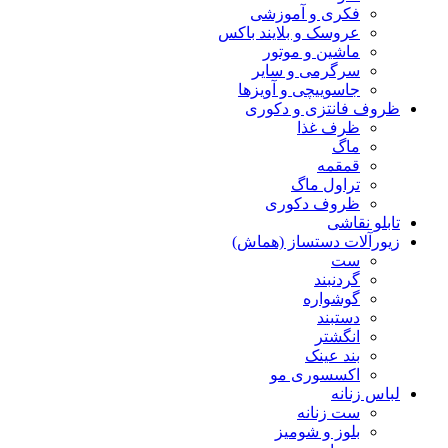
فکری و آموزشی
عروسک و بلایند باکس
ماشین و موتور
سرگرمی و سایر
جاسوییچی و آویزها
ظروف فانتزی و دکوری
ظرف غذا
ماگ
قمقمه
تراول ماگ
ظروف دکوری
تابلو نقاشی
زیورآلات دستساز (هماش)
ست
گردنبند
گوشواره
دستبند
انگشتر
بند عینک
اکسسوری مو
لباس زنانه
ست زنانه
بلوز و شومیز