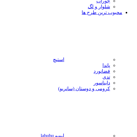
جوراب
شلوار و لگ
محبوب ترین طرح ها
استیچ
پاندا
فضانورد
تدی
دایناسور
کرومی و دوستان (سانریو)
لبوبو labubu