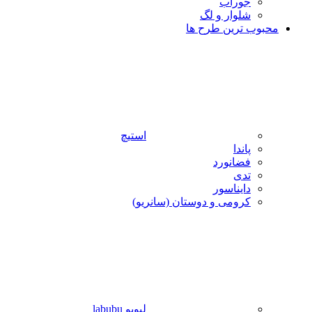
جوراب
شلوار و لگ
محبوب ترین طرح ها
استیچ
پاندا
فضانورد
تدی
دایناسور
کرومی و دوستان (سانریو)
لبوبو labubu