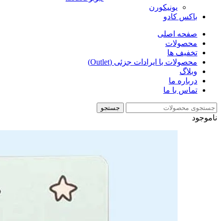
یونیکورن
باکس کادو
صفحه اصلی
محصولات
تخفیف ها
محصولات با ایرادات جزئی (Outlet)
وبلاگ
درباره ما
تماس با ما
جستجو
ناموجود