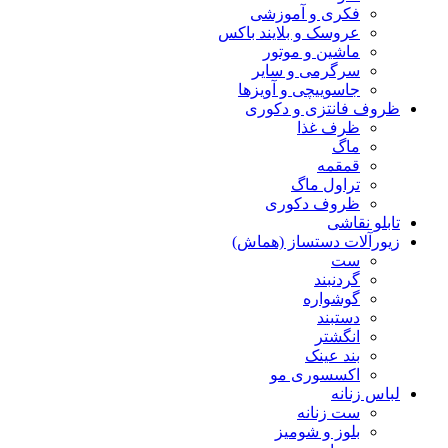
فکری و آموزشی
عروسک و بلایند باکس
ماشین و موتور
سرگرمی و سایر
جاسوییچی و آویزها
ظروف فانتزی و دکوری
ظرف غذا
ماگ
قمقمه
تراول ماگ
ظروف دکوری
تابلو نقاشی
زیورآلات دستساز (هماش)
ست
گردنبند
گوشواره
دستبند
انگشتر
بند عینک
اکسسوری مو
لباس زنانه
ست زنانه
بلوز و شومیز