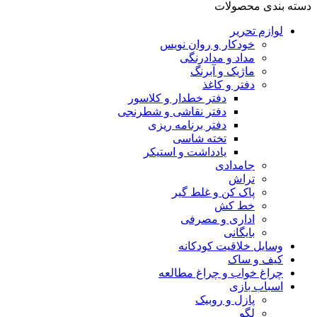
دسته بندی محصولات
لوازم تحریر
خودکار و روان نویس
مداد و مدادرنگی
ماژیک و آبرنگ
دفتر و کاغذ
دفتر خطدار و کلاسور
دفتر نقاشی و شطرنجی
دفتر برنامه ریزی
تخته شاسی
یادداشت و استیکر
جامدادی
تراش
پاک کن و غلط گیر
خط کش
اداری و مصرفی
بایگانی
وسایل خلاقیت کودکانه
کیف و ساک
چراغ خواب و چراغ مطالعه
اسباب بازی
پازل و روبیک
لگو