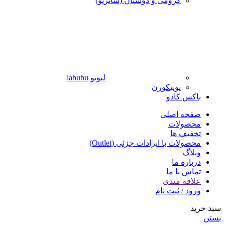
کرومی و دوستان (سانریو)
لبوبو labubu
یونیکورن
باکس کادو
صفحه اصلی
محصولات
تخفیف ها
محصولات با ایرادات جزئی (Outlet)
وبلاگ
درباره ما
تماس با ما
علاقه مندی
ورود / ثبت نام
سبد خرید
بستن