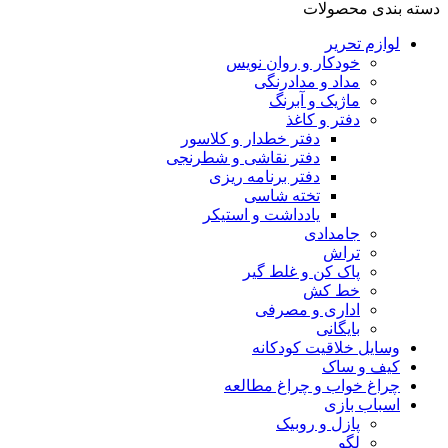
دسته بندی محصولات
لوازم تحریر
خودکار و روان نویس
مداد و مدادرنگی
ماژیک و آبرنگ
دفتر و کاغذ
دفتر خطدار و کلاسور
دفتر نقاشی و شطرنجی
دفتر برنامه ریزی
تخته شاسی
یادداشت و استیکر
جامدادی
تراش
پاک کن و غلط گیر
خط کش
اداری و مصرفی
بایگانی
وسایل خلاقیت کودکانه
کیف و ساک
چراغ خواب و چراغ مطالعه
اسباب بازی
پازل و روبیک
لگو