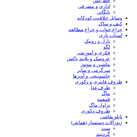
خط کش
اداری و مصرفی
بایگانی
وسایل خلاقیت کودکانه
کیف و ساک
چراغ خواب و چراغ مطالعه
اسباب بازی
پازل و روبیک
لگو
فکری و آموزشی
عروسک و بلایند باکس
ماشین و موتور
سرگرمی و سایر
جاسوییچی و آویزها
ظروف فانتزی و دکوری
ظرف غذا
ماگ
قمقمه
تراول ماگ
ظروف دکوری
تابلو نقاشی
زیورآلات دستساز (هماش)
ست
گردنبند