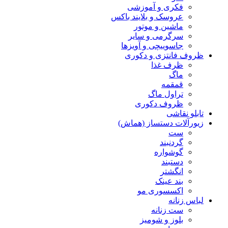
فکری و آموزشی
عروسک و بلایند باکس
ماشین و موتور
سرگرمی و سایر
جاسوییچی و آویزها
ظروف فانتزی و دکوری
ظرف غذا
ماگ
قمقمه
تراول ماگ
ظروف دکوری
تابلو نقاشی
زیورآلات دستساز (هماش)
ست
گردنبند
گوشواره
دستبند
انگشتر
بند عینک
اکسسوری مو
لباس زنانه
ست زنانه
بلوز و شومیز