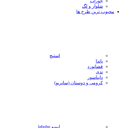
جوراب
شلوار و لگ
محبوب ترین طرح ها
استیچ
پاندا
فضانورد
تدی
دایناسور
کرومی و دوستان (سانریو)
لبوبو labubu