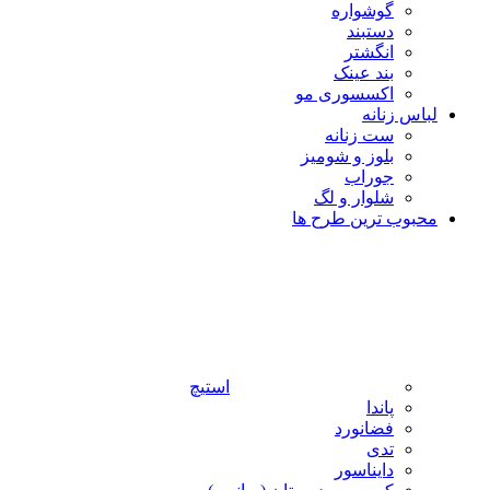
گوشواره
دستبند
انگشتر
بند عینک
اکسسوری مو
لباس زنانه
ست زنانه
بلوز و شومیز
جوراب
شلوار و لگ
محبوب ترین طرح ها
استیچ
پاندا
فضانورد
تدی
دایناسور