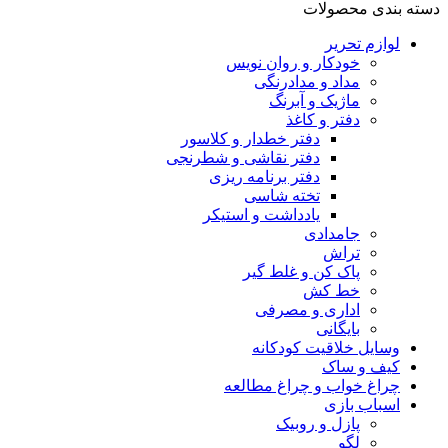
دسته بندی محصولات
لوازم تحریر
خودکار و روان نویس
مداد و مدادرنگی
ماژیک و آبرنگ
دفتر و کاغذ
دفتر خطدار و کلاسور
دفتر نقاشی و شطرنجی
دفتر برنامه ریزی
تخته شاسی
یادداشت و استیکر
جامدادی
تراش
پاک کن و غلط گیر
خط کش
اداری و مصرفی
بایگانی
وسایل خلاقیت کودکانه
کیف و ساک
چراغ خواب و چراغ مطالعه
اسباب بازی
پازل و روبیک
لگو