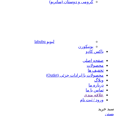
کرومی و دوستان (سانریو)
لبوبو labubu
یونیکورن
باکس کادو
صفحه اصلی
محصولات
تخفیف ها
محصولات با ایرادات جزئی (Outlet)
وبلاگ
درباره ما
تماس با ما
علاقه مندی
ورود / ثبت نام
سبد خرید
بستن