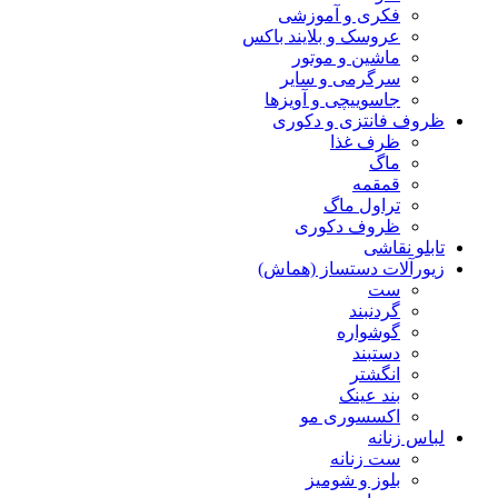
فکری و آموزشی
عروسک و بلایند باکس
ماشین و موتور
سرگرمی و سایر
جاسوییچی و آویزها
ظروف فانتزی و دکوری
ظرف غذا
ماگ
قمقمه
تراول ماگ
ظروف دکوری
تابلو نقاشی
زیورآلات دستساز (هماش)
ست
گردنبند
گوشواره
دستبند
انگشتر
بند عینک
اکسسوری مو
لباس زنانه
ست زنانه
بلوز و شومیز