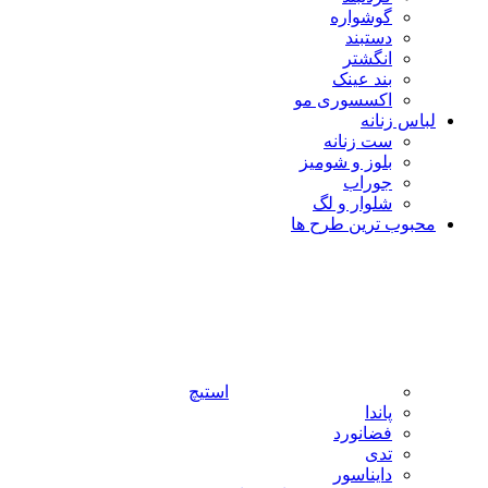
گوشواره
دستبند
انگشتر
بند عینک
اکسسوری مو
لباس زنانه
ست زنانه
بلوز و شومیز
جوراب
شلوار و لگ
محبوب ترین طرح ها
استیچ
پاندا
فضانورد
تدی
دایناسور