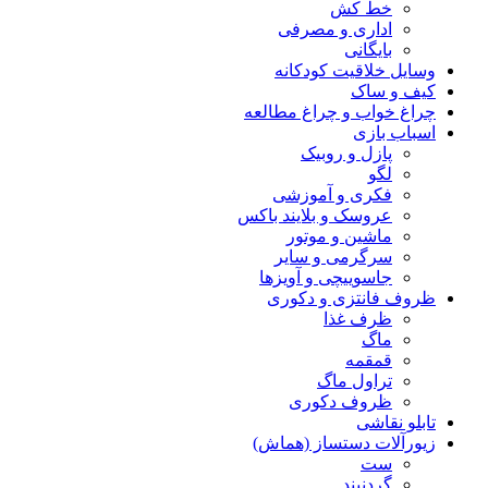
خط کش
اداری و مصرفی
بایگانی
وسایل خلاقیت کودکانه
کیف و ساک
چراغ خواب و چراغ مطالعه
اسباب بازی
پازل و روبیک
لگو
فکری و آموزشی
عروسک و بلایند باکس
ماشین و موتور
سرگرمی و سایر
جاسوییچی و آویزها
ظروف فانتزی و دکوری
ظرف غذا
ماگ
قمقمه
تراول ماگ
ظروف دکوری
تابلو نقاشی
زیورآلات دستساز (هماش)
ست
گردنبند