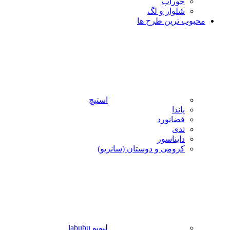
جوراب
شلوار و لگ
محبوب ترین طرح ها
استیچ
پاندا
فضانورد
تدی
دایناسور
کرومی و دوستان (سانریو)
لبوبو labubu