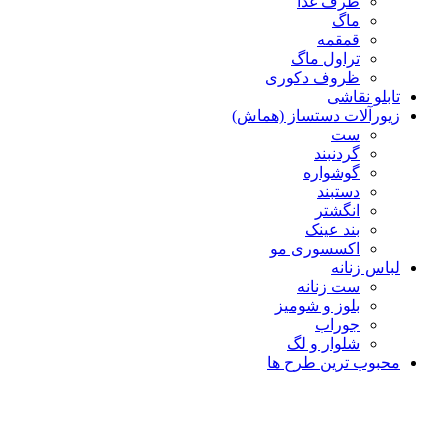
ظرف غذا
ماگ
قمقمه
تراول ماگ
ظروف دکوری
تابلو نقاشی
زیورآلات دستساز (هماش)
ست
گردنبند
گوشواره
دستبند
انگشتر
بند عینک
اکسسوری مو
لباس زنانه
ست زنانه
بلوز و شومیز
جوراب
شلوار و لگ
محبوب ترین طرح ها