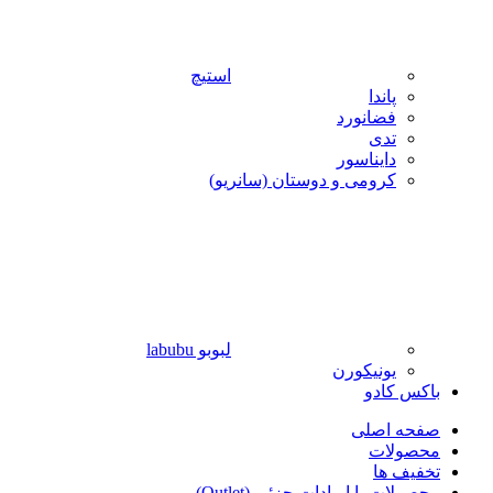
استیچ
پاندا
فضانورد
تدی
دایناسور
کرومی و دوستان (سانریو)
لبوبو labubu
یونیکورن
باکس کادو
صفحه اصلی
محصولات
تخفیف ها
محصولات با ایرادات جزئی (Outlet)