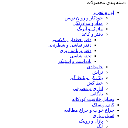
دسته بندی محصولات
لوازم تحریر
خودکار و روان نویس
مداد و مدادرنگی
ماژیک و آبرنگ
دفتر و کاغذ
دفتر خطدار و کلاسور
دفتر نقاشی و شطرنجی
دفتر برنامه ریزی
تخته شاسی
یادداشت و استیکر
جامدادی
تراش
پاک کن و غلط گیر
خط کش
اداری و مصرفی
بایگانی
وسایل خلاقیت کودکانه
کیف و ساک
چراغ خواب و چراغ مطالعه
اسباب بازی
پازل و روبیک
لگو