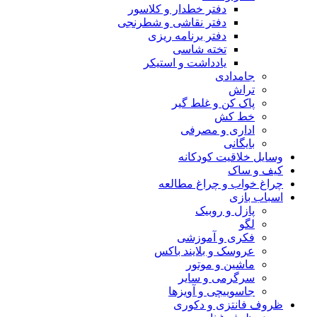
دفتر خطدار و کلاسور
دفتر نقاشی و شطرنجی
دفتر برنامه ریزی
تخته شاسی
یادداشت و استیکر
جامدادی
تراش
پاک کن و غلط گیر
خط کش
اداری و مصرفی
بایگانی
وسایل خلاقیت کودکانه
کیف و ساک
چراغ خواب و چراغ مطالعه
اسباب بازی
پازل و روبیک
لگو
فکری و آموزشی
عروسک و بلایند باکس
ماشین و موتور
سرگرمی و سایر
جاسوییچی و آویزها
ظروف فانتزی و دکوری