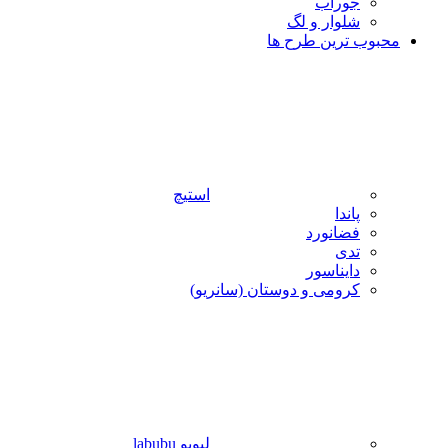
جوراب
شلوار و لگ
محبوب ترین طرح ها
استیچ
پاندا
فضانورد
تدی
دایناسور
کرومی و دوستان (سانریو)
لبوبو labubu