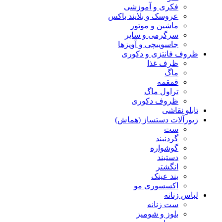
فکری و آموزشی
عروسک و بلایند باکس
ماشین و موتور
سرگرمی و سایر
جاسوییچی و آویزها
ظروف فانتزی و دکوری
ظرف غذا
ماگ
قمقمه
تراول ماگ
ظروف دکوری
تابلو نقاشی
زیورآلات دستساز (هماش)
ست
گردنبند
گوشواره
دستبند
انگشتر
بند عینک
اکسسوری مو
لباس زنانه
ست زنانه
بلوز و شومیز