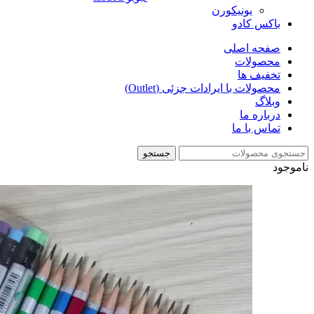
یونیکورن
باکس کادو
صفحه اصلی
محصولات
تخفیف ها
محصولات با ایرادات جزئی (Outlet)
وبلاگ
درباره ما
تماس با ما
جستجو
ناموجود