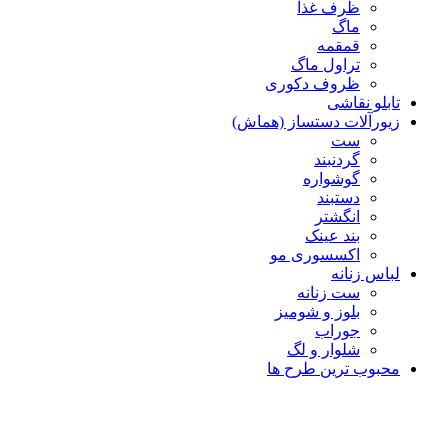
ظرف غذا
ماگ
قمقمه
تراول ماگ
ظروف دکوری
تابلو نقاشی
زیورآلات دستساز (هماش)
ست
گردنبند
گوشواره
دستبند
انگشتر
بند عینک
اکسسوری مو
لباس زنانه
ست زنانه
بلوز و شومیز
جوراب
شلوار و لگ
محبوب ترین طرح ها