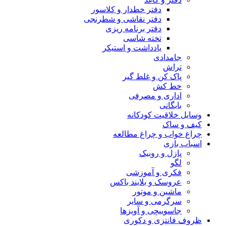
دفتر خطدار و کلاسور
دفتر نقاشی و شطرنجی
دفتر برنامه ریزی
تخته شاسی
یادداشت و استیکر
جامدادی
تراش
پاک کن و غلط گیر
خط کش
اداری و مصرفی
بایگانی
وسایل خلاقیت کودکانه
کیف و ساک
چراغ خواب و چراغ مطالعه
اسباب بازی
پازل و روبیک
لگو
فکری و آموزشی
عروسک و بلایند باکس
ماشین و موتور
سرگرمی و سایر
جاسوییچی و آویزها
ظروف فانتزی و دکوری