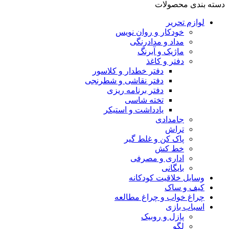
دسته بندی محصولات
لوازم تحریر
خودکار و روان نویس
مداد و مدادرنگی
ماژیک و آبرنگ
دفتر و کاغذ
دفتر خطدار و کلاسور
دفتر نقاشی و شطرنجی
دفتر برنامه ریزی
تخته شاسی
یادداشت و استیکر
جامدادی
تراش
پاک کن و غلط گیر
خط کش
اداری و مصرفی
بایگانی
وسایل خلاقیت کودکانه
کیف و ساک
چراغ خواب و چراغ مطالعه
اسباب بازی
پازل و روبیک
لگو