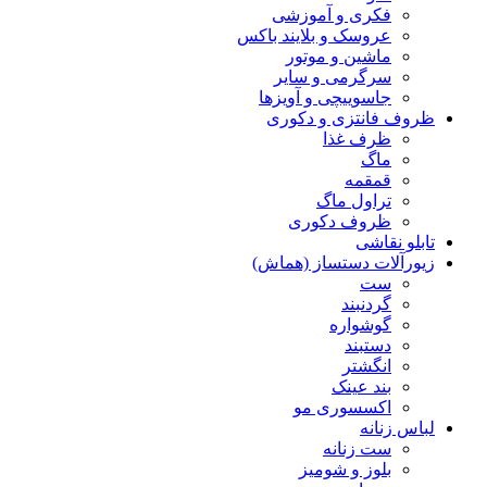
فکری و آموزشی
عروسک و بلایند باکس
ماشین و موتور
سرگرمی و سایر
جاسوییچی و آویزها
ظروف فانتزی و دکوری
ظرف غذا
ماگ
قمقمه
تراول ماگ
ظروف دکوری
تابلو نقاشی
زیورآلات دستساز (هماش)
ست
گردنبند
گوشواره
دستبند
انگشتر
بند عینک
اکسسوری مو
لباس زنانه
ست زنانه
بلوز و شومیز