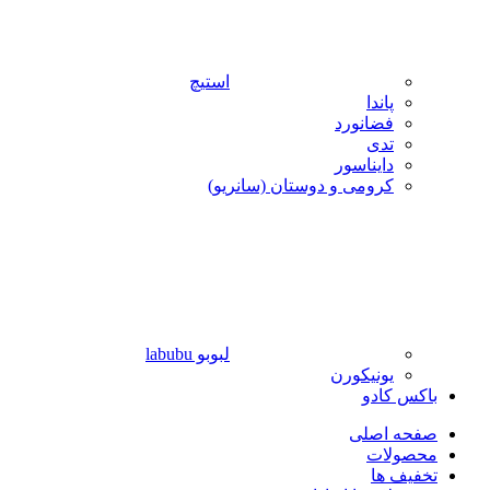
استیچ
پاندا
فضانورد
تدی
دایناسور
کرومی و دوستان (سانریو)
لبوبو labubu
یونیکورن
باکس کادو
صفحه اصلی
محصولات
تخفیف ها