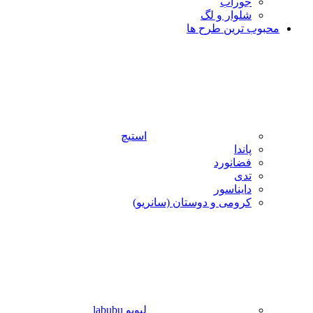
جوراب
شلوار و لگ
محبوب ترین طرح ها
استیچ
پاندا
فضانورد
تدی
دایناسور
کرومی و دوستان (سانریو)
لبوبو labubu