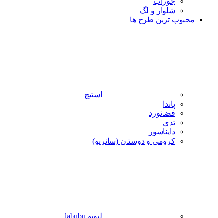
جوراب
شلوار و لگ
محبوب ترین طرح ها
استیچ
پاندا
فضانورد
تدی
دایناسور
کرومی و دوستان (سانریو)
لبوبو labubu