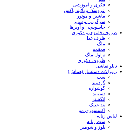
فکری و آموزشی
عروسک و بلایند باکس
ماشین و موتور
سرگرمی و سایر
جاسوییچی و آویزها
ظروف فانتزی و دکوری
ظرف غذا
ماگ
قمقمه
تراول ماگ
ظروف دکوری
تابلو نقاشی
زیورآلات دستساز (هماش)
ست
گردنبند
گوشواره
دستبند
انگشتر
بند عینک
اکسسوری مو
لباس زنانه
ست زنانه
بلوز و شومیز