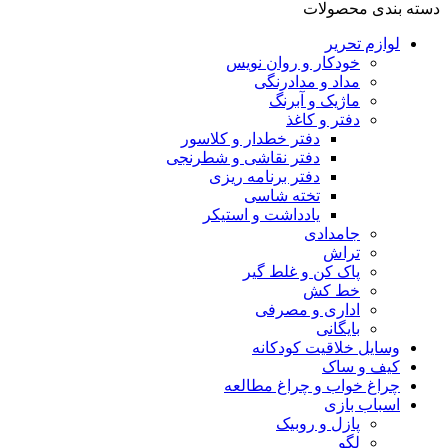
دسته بندی محصولات
لوازم تحریر
خودکار و روان نویس
مداد و مدادرنگی
ماژیک و آبرنگ
دفتر و کاغذ
دفتر خطدار و کلاسور
دفتر نقاشی و شطرنجی
دفتر برنامه ریزی
تخته شاسی
یادداشت و استیکر
جامدادی
تراش
پاک کن و غلط گیر
خط کش
اداری و مصرفی
بایگانی
وسایل خلاقیت کودکانه
کیف و ساک
چراغ خواب و چراغ مطالعه
اسباب بازی
پازل و روبیک
لگو