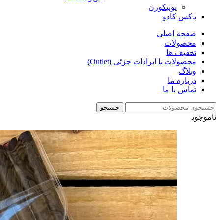
یونیکورن
باکس کادو
صفحه اصلی
محصولات
تخفیف ها
محصولات با ایرادات جزئی (Outlet)
وبلاگ
درباره ما
تماس با ما
جستجو
ناموجود