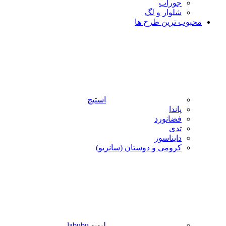
جوراب
شلوار و لگ
محبوب ترین طرح ها
استیچ
پاندا
فضانورد
تدی
دایناسور
کرومی و دوستان (سانریو)
لبوبو labubu