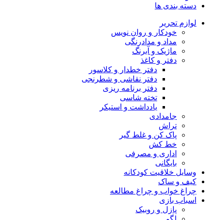
دسته بندی ها
لوازم تحریر
خودکار و روان نویس
مداد و مدادرنگی
ماژیک و آبرنگ
دفتر و کاغذ
دفتر خطدار و کلاسور
دفتر نقاشی و شطرنجی
دفتر برنامه ریزی
تخته شاسی
یادداشت و استیکر
جامدادی
تراش
پاک کن و غلط گیر
خط کش
اداری و مصرفی
بایگانی
وسایل خلاقیت کودکانه
کیف و ساک
چراغ خواب و چراغ مطالعه
اسباب بازی
پازل و روبیک
لگو