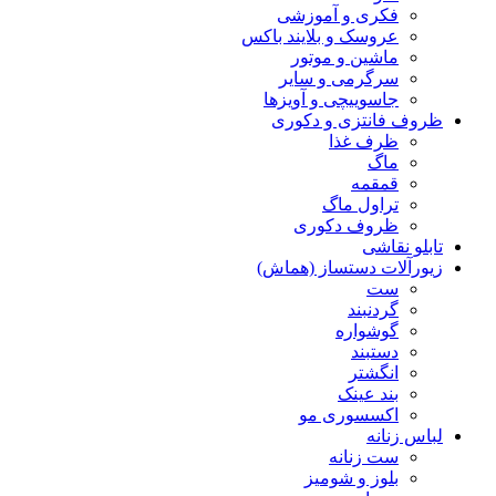
فکری و آموزشی
عروسک و بلایند باکس
ماشین و موتور
سرگرمی و سایر
جاسوییچی و آویزها
ظروف فانتزی و دکوری
ظرف غذا
ماگ
قمقمه
تراول ماگ
ظروف دکوری
تابلو نقاشی
زیورآلات دستساز (هماش)
ست
گردنبند
گوشواره
دستبند
انگشتر
بند عینک
اکسسوری مو
لباس زنانه
ست زنانه
بلوز و شومیز