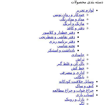
دسته بندی محصولات
لوازم تحریر
خودکار و روان نویس
مداد و مدادرنگی
ماژیک و آبرنگ
دفتر و کاغذ
دفتر خطدار و کلاسور
دفتر نقاشی و شطرنجی
دفتر برنامه ریزی
تخته شاسی
یادداشت و استیکر
جامدادی
تراش
پاک کن و غلط گیر
خط کش
اداری و مصرفی
بایگانی
وسایل خلاقیت کودکانه
کیف و ساک
چراغ خواب و چراغ مطالعه
اسباب بازی
پازل و روبیک
لگو