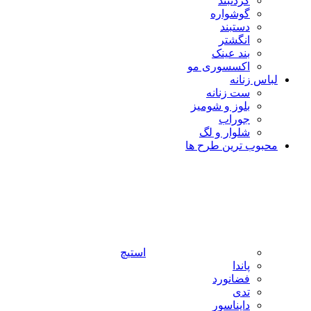
گردنبند
گوشواره
دستبند
انگشتر
بند عینک
اکسسوری مو
لباس زنانه
ست زنانه
بلوز و شومیز
جوراب
شلوار و لگ
محبوب ترین طرح ها
استیچ
پاندا
فضانورد
تدی
دایناسور