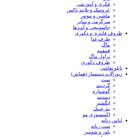
فکری و آموزشی
عروسک و بلایند باکس
ماشین و موتور
سرگرمی و سایر
جاسوییچی و آویزها
ظروف فانتزی و دکوری
ظرف غذا
ماگ
قمقمه
تراول ماگ
ظروف دکوری
تابلو نقاشی
زیورآلات دستساز (هماش)
ست
گردنبند
گوشواره
دستبند
انگشتر
بند عینک
اکسسوری مو
لباس زنانه
ست زنانه
بلوز و شومیز