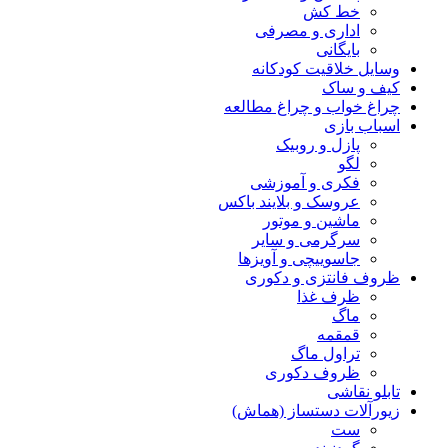
خط کش
اداری و مصرفی
بایگانی
وسایل خلاقیت کودکانه
کیف و ساک
چراغ خواب و چراغ مطالعه
اسباب بازی
پازل و روبیک
لگو
فکری و آموزشی
عروسک و بلایند باکس
ماشین و موتور
سرگرمی و سایر
جاسوییچی و آویزها
ظروف فانتزی و دکوری
ظرف غذا
ماگ
قمقمه
تراول ماگ
ظروف دکوری
تابلو نقاشی
زیورآلات دستساز (هماش)
ست