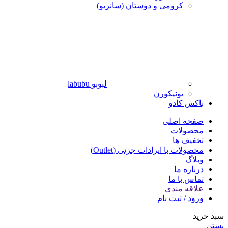
کرومی و دوستان (سانریو)
لبوبو labubu
یونیکورن
باکس کادو
صفحه اصلی
محصولات
تخفیف ها
محصولات با ایرادات جزئی (Outlet)
وبلاگ
درباره ما
تماس با ما
علاقه مندی
ورود / ثبت نام
سبد خرید
بستن