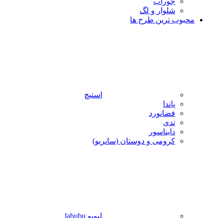
جوراب
شلوار و لگ
محبوب ترین طرح ها
استیچ
پاندا
فضانورد
تدی
دایناسور
کرومی و دوستان (سانریو)
لبوبو labubu